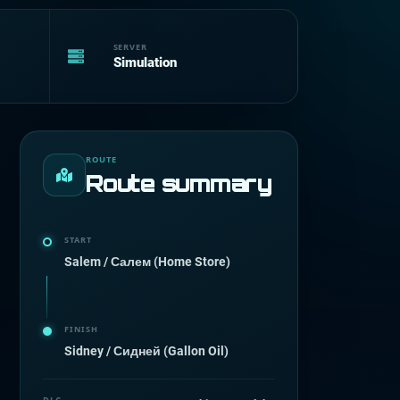
SERVER
Simulation
ROUTE
Route summary
START
Salem / Салем (Home Store)
FINISH
Sidney / Сидней (Gallon Oil)