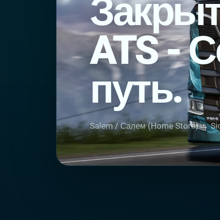
Закрыт
ATS - 
путь.
Salem / Салем (Home Store) → Sid