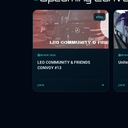
ETS2
09 MAY 2024
09 MA
LEO COMMUNITY & FRIENDS
Unite
CONVOY #13
JOIN
JOIN