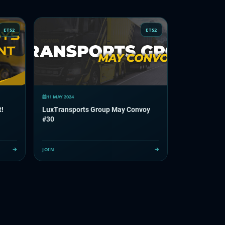
ETS2
ETS2
11 MAY 2024
t!
LuxTransports Group May Convoy
#30
JOIN