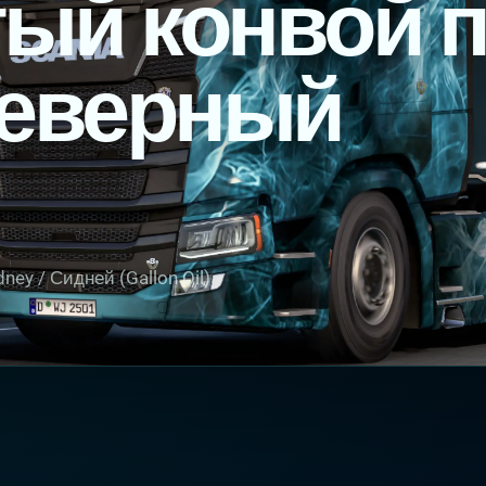
ый конвой 
Северный
ney / Сидней (Gallon Oil)