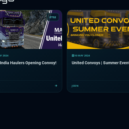
ETS2
Y 2024
10 MAY 2024
India Haulers Opening Convoy!
United Convoys | Summer Even
JOIN