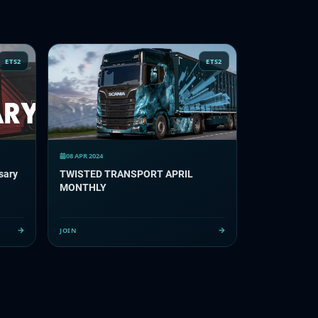
ETS2
ETS2
08 APR 2024
sary
TWISTED TRANSPORT APRIL
MONTHLY
JOIN