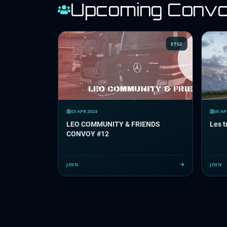
Upcoming Conv
ETS2
03 APR 2024
05 AP
LEO COMMUNITY & FRIENDS
Les t
CONVOY #12
JOIN
JOIN