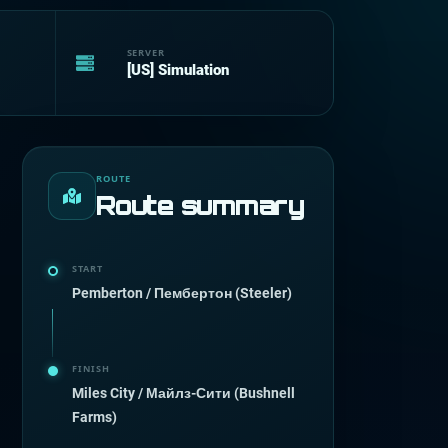
SERVER
[US] Simulation
ROUTE
Route summary
START
Pemberton / Пембертон (Steeler)
FINISH
Miles City / Майлз-Сити (Bushnell
Farms)