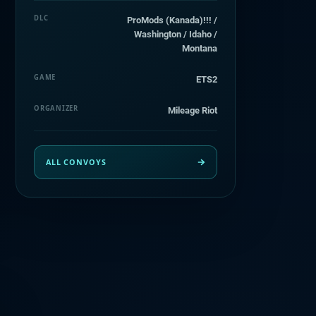
DLC
ProMods (Kanada)!!! /
Washington / Idaho /
Montana
GAME
ETS2
ORGANIZER
Mileage Riot
ALL CONVOYS