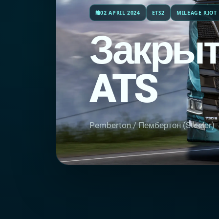
02 APRIL 2024
ETS2
MILEAGE RIOT
Закрыт
ATS
Pemberton / Пембертон (Steeler) 