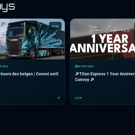
oys
ETS2
R 2024
06 APR 2024
résors des belges | Convoi avril
🎉Titan Express 1 Year Anniver
Convoy 🎉
JOIN