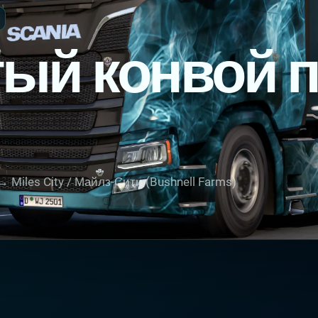
ый конвой 
→ Miles City / Майлз-Сити (Bushnell Farms)