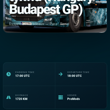
Budapest GP)
Будапешт - Tradeaux → Рига - Renat
PARKING TIME
DEPARTURE TIME
17:00
UTC
18:00
UTC
DISTANCE
SERVER
1720
KM
ProMods