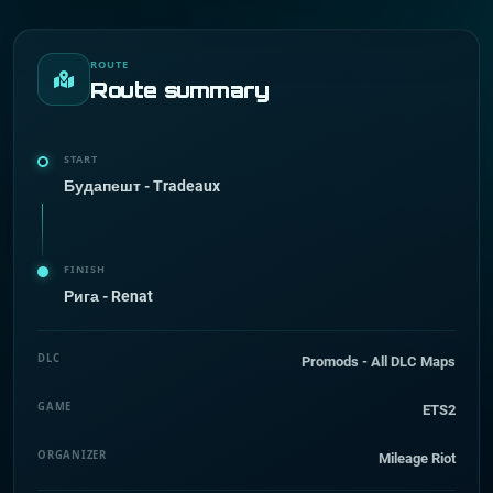
ROUTE
Route summary
START
Будапешт - Tradeaux
FINISH
Рига - Renat
DLC
Promods - All DLC Maps
GAME
ETS2
ORGANIZER
Mileage Riot