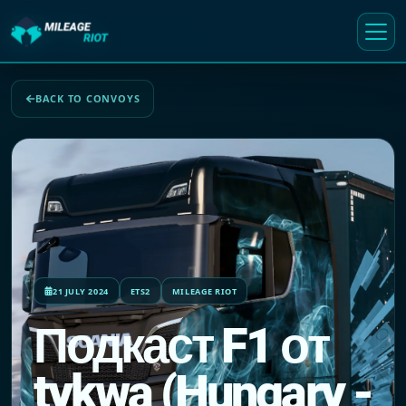
BACK TO CONVOYS
21 JULY 2024
ETS2
MILEAGE RIOT
Подкаст F1 от
tykwa (Hungary -