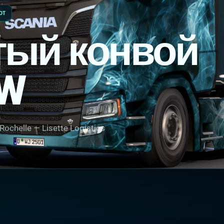
OT
ый конвой
CW
ochelle — Lisette Logistics