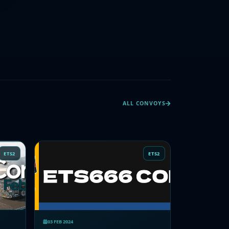
ALL CONVOYS
ETS2
ETS2
03 FEB 2024