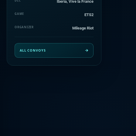
DLC
Iberia, Vive la France
GAME
ETS2
ORGANIZER
Mileage Riot
ALL CONVOYS