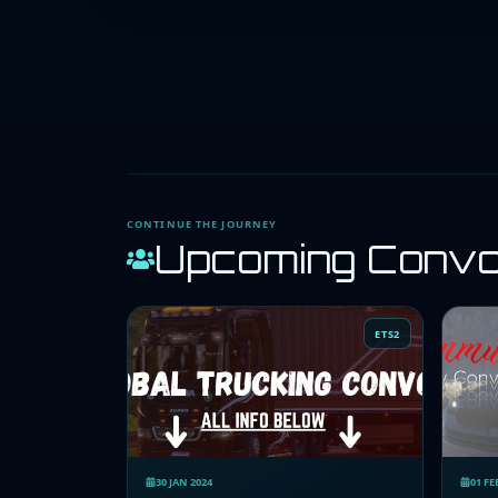
CONTINUE THE JOURNEY
Upcoming Conv
ETS2
30 JAN 2024
01 FE