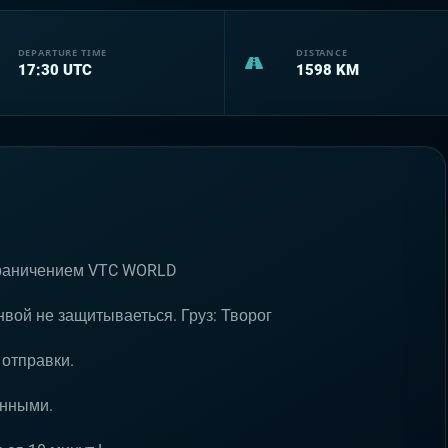
DEPARTURE TIME
DISTANCE
17:30
UTC
1598
KM
граничением VTC WORLD
онвой не защитываеться. Груз: Творог
 отправки.
анными.