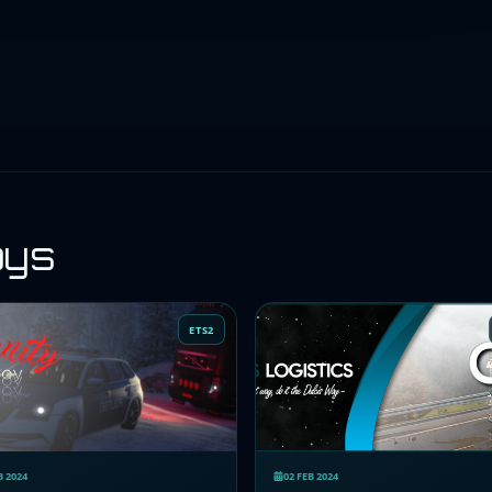
oys
ETS2
B 2024
02 FEB 2024