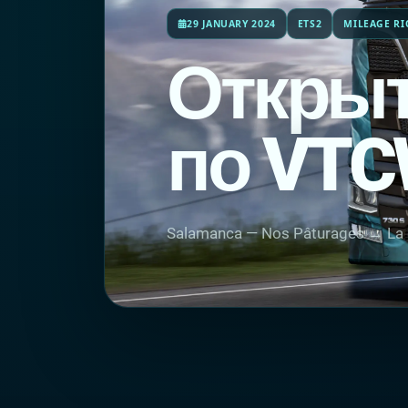
29 JANUARY 2024
ETS2
MILEAGE RI
Открыт
по VT
Salamanca — Nos Pâturages → La R