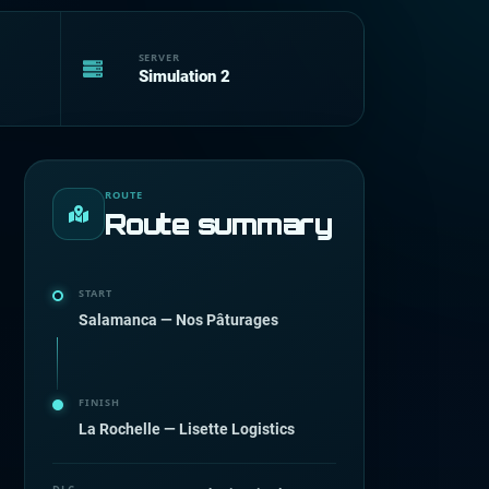
SERVER
Simulation 2
ROUTE
Route summary
START
Salamanca — Nos Pâturages
FINISH
La Rochelle — Lisette Logistics