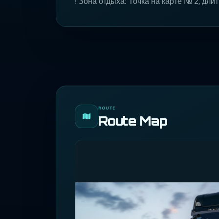
! Зона отдыха: Точка на карте № 2, длит
ROUTE
Route Map