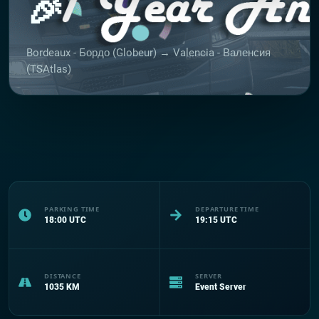
🎉
Bordeaux - Бордо (Globeur) → Valencia - Валенсия
(TSAtlas)
PARKING TIME
DEPARTURE TIME
18:00
UTC
19:15
UTC
DISTANCE
SERVER
1035
KM
Event Server