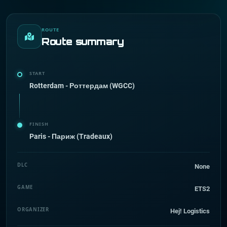
ROUTE
Route summary
START
Rotterdam - Роттердам (WGCC)
FINISH
Paris - Париж (Tradeaux)
DLC
None
GAME
ETS2
ORGANIZER
Hej! Logistics