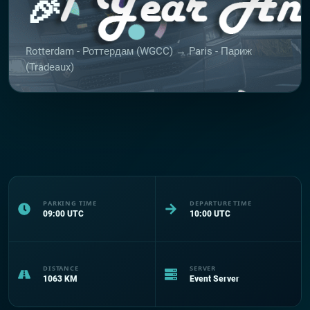
🎉
Rotterdam - Роттердам (WGCC) → Paris - Париж
(Tradeaux)
PARKING TIME
DEPARTURE TIME
09:00
UTC
10:00
UTC
DISTANCE
SERVER
1063
KM
Event Server