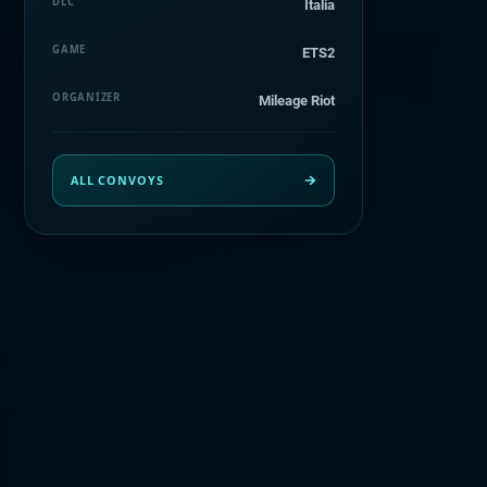
DLC
Italia
GAME
ETS2
ORGANIZER
Mileage Riot
ALL CONVOYS