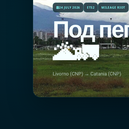
24 JULY 2026
ETS2
MILEAGE RIOT
Под пе
🌋🚛
Livorno (CNP) → Catania (CNP)