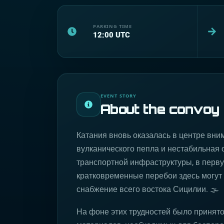
PARKING TIME
12:00
UTC
EVENT STORY
About the convoy
Катания вновь оказалась в центре вн
вулканического пепла и нестабильная 
транспортной инфраструктуры, в перву
кратковременные перебои здесь могут 
снабжение всего востока Сицилии. 🌫️
На фоне этих трудностей было принят