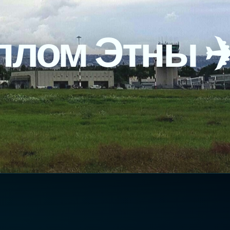
плом Этны ✈