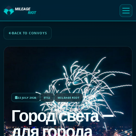
BACK TO CONVOYS
22 JULY 2026
ETS2
MILEAGE RIOT
Город света —
для города