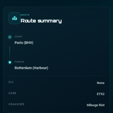
ROUTE
Route summary
START
Paris (BHV)
FINISH
Rotterdam (Harbour)
DLC
None
GAME
ETS2
ORGANIZER
Mileage Riot