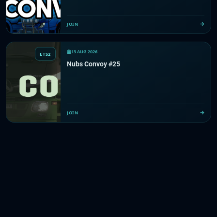
JOIN
13 AUG 2026
ETS2
Nubs Convoy #25
JOIN