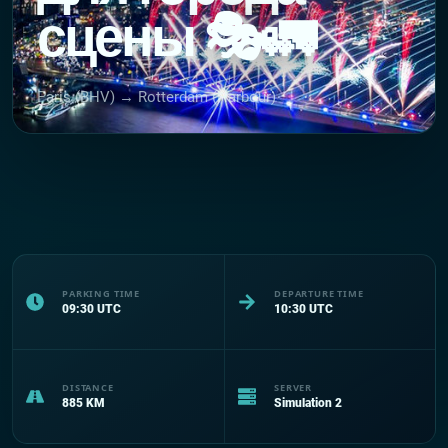
сцены 🎭🚛
Paris (BHV) → Rotterdam (Harbour)
PARKING TIME
DEPARTURE TIME
09:30
UTC
10:30
UTC
DISTANCE
SERVER
885
KM
Simulation 2