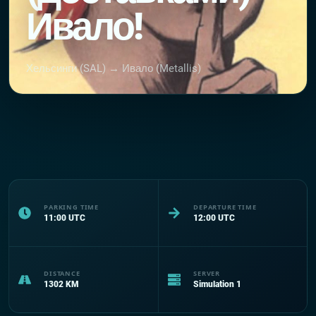
Ивало!
Хельсинги (SAL) → Ивало (Metallis)
PARKING TIME
DEPARTURE TIME
11:00
UTC
12:00
UTC
DISTANCE
SERVER
1302
KM
Simulation 1