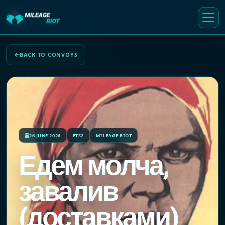
BACK TO CONVOYS
26 JUNE 2026
ETS2
MILEAGE RIOT
Едем молча,
завалив
(доставками)