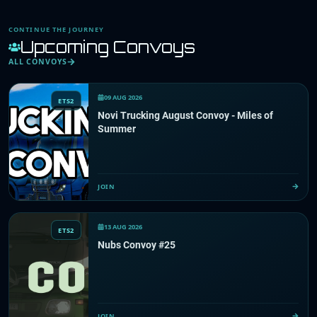
CONTINUE THE JOURNEY
Upcoming Convoys
ALL CONVOYS
09 AUG 2026
ETS2
Novi Trucking August Convoy - Miles of
Summer
JOIN
13 AUG 2026
ETS2
Nubs Convoy #25
JOIN