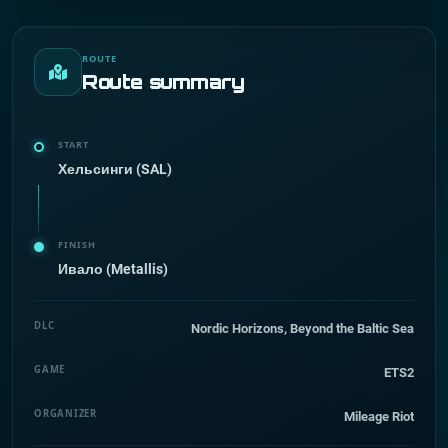
ROUTE
Route summary
START
Хельсинги (SAL)
FINISH
Ивало (Metallis)
DLC
Nordic Horizons, Beyond the Baltic Sea
GAME
ETS2
ORGANIZER
Mileage Riot