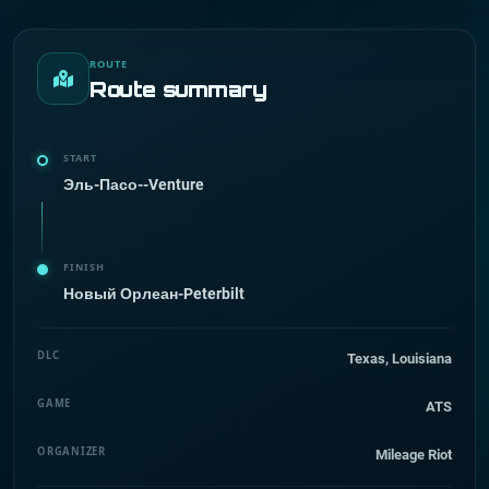
ROUTE
Route summary
START
Эль-Пасо--Venture
FINISH
Новый Орлеан-Peterbilt
DLC
Texas, Louisiana
GAME
ATS
ORGANIZER
Mileage Riot