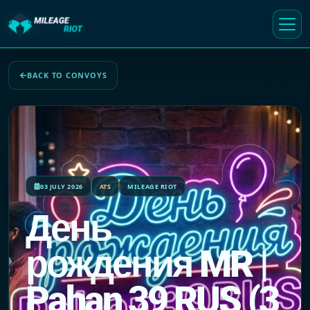
BACK TO CONVOYS
03 JULY 2026
ATS
MILEAGE RIOT
День
рождения MR |
Pahan 39 RUS (3