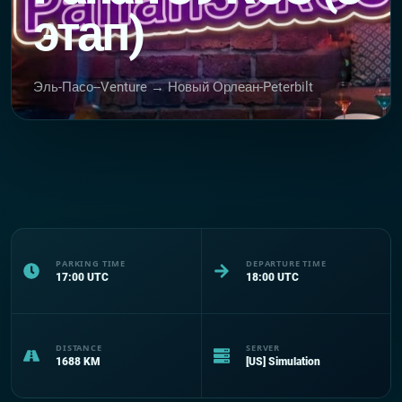
этап)
Эль-Пасо--Venture → Новый Орлеан-Peterbilt
PARKING TIME
DEPARTURE TIME
17:00
UTC
18:00
UTC
DISTANCE
SERVER
1688
KM
[US] Simulation