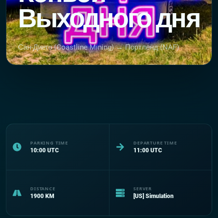
Выходного дня
Сан-Диего (Coastline Mining) → Портленд (NAF)
PARKING TIME
DEPARTURE TIME
10:00
UTC
11:00
UTC
DISTANCE
SERVER
1900
KM
[US] Simulation