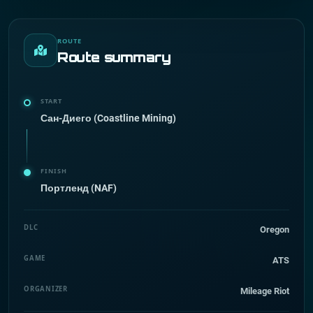
ROUTE
Route summary
START
Сан-Диего (Coastline Mining)
FINISH
Портленд (NAF)
DLC
Oregon
GAME
ATS
ORGANIZER
Mileage Riot