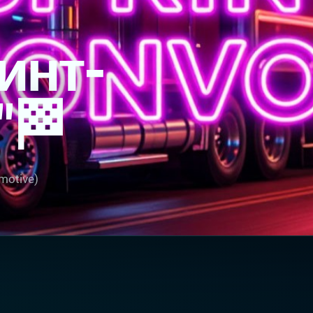
инт-
"🏁
motive)