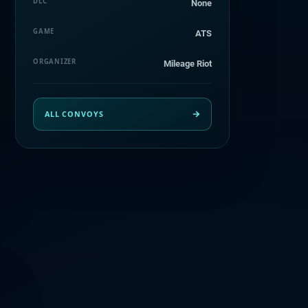
DLC
None
GAME
ATS
ORGANIZER
Mileage Riot
ALL CONVOYS