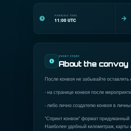
PARKING TIME
11:00
UTC
EVENT STORY
About the convoy
После конвоя не забывайте оставлять 
- на странице конвоя после мероприят
- либо лично создателю конвоя в личн
"Спринт конвои" формат придуманный 
Наиболее удобный километраж, карты и