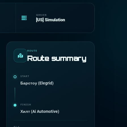
SERVER
[US] Simulation
ROUTE
Route summary
START
Барстоу (Elegrid)
FINISH
Хилт (Ai Automotive)