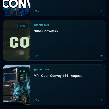
JOIN
13 AUG 2026
ETS2
Nubs Convoy #25
JOIN
14 AUG 2026
ETS2
MR | Open Convoy #44 - August
JOIN