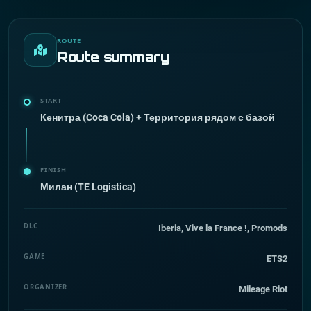
ROUTE
Route summary
START
Кенитра (Coca Cola) + Территория рядом с базой
FINISH
Милан (TE Logistica)
DLC
Iberia, Vive la France !, Promods
GAME
ETS2
ORGANIZER
Mileage Riot