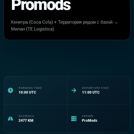
Promods
Кенитра (Coca Cola) + Территория рядом с базой →
Милан (TE Logistica)
PARKING TIME
DEPARTURE TIME
10:00
UTC
11:00
UTC
DISTANCE
SERVER
2477
KM
ProMods