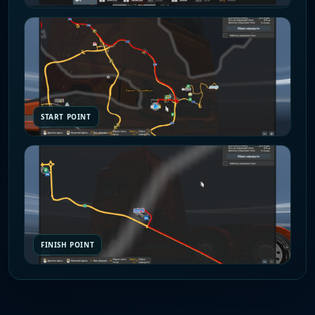
START POINT
FINISH POINT