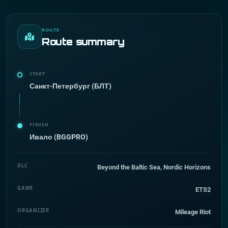
ROUTE
Route summary
START
Санкт-Петербург (БЛТ)
FINISH
Ивало (BGGPRO)
DLC
Beyond the Baltic Sea, Nordic Horizons
GAME
ETS2
ORGANIZER
Mileage Riot