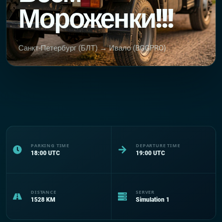
Мороженки!!!
Санкт-Петербург (БЛТ) → Ивало (BGGPRO)
PARKING TIME
DEPARTURE TIME
18:00
UTC
19:00
UTC
DISTANCE
SERVER
1528
KM
Simulation 1