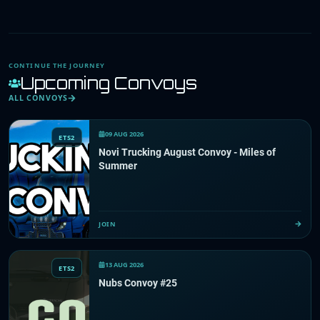
CONTINUE THE JOURNEY
Upcoming Convoys
ALL CONVOYS
09 AUG 2026
ETS2
Novi Trucking August Convoy - Miles of
Summer
JOIN
13 AUG 2026
ETS2
Nubs Convoy #25