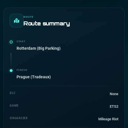
ROUTE
Route summary
START
Rotterdam (Big Parking)
FINISH
Prague (Tradeaux)
DLC
None
GAME
ETS2
ORGANIZER
Mileage Riot