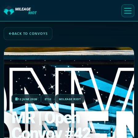
BACK TO CONVOYS
12 JUNE 2026
ETS2
MILEAGE RIOT
MR | Open
Convoy #42 -