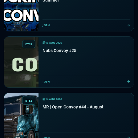
Summer
JOIN
13 AUG 2026
ETS2
Nubs Convoy #25
JOIN
14 AUG 2026
ETS2
MR | Open Convoy #44 - August
JOIN