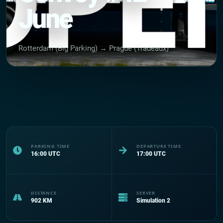
June
Rotterdam (Big Parking) → Prague (Tradeaux)
PARKING TIME
DEPARTURE TIME
16:00
UTC
17:00
UTC
DISTANCE
SERVER
902
KM
Simulation 2