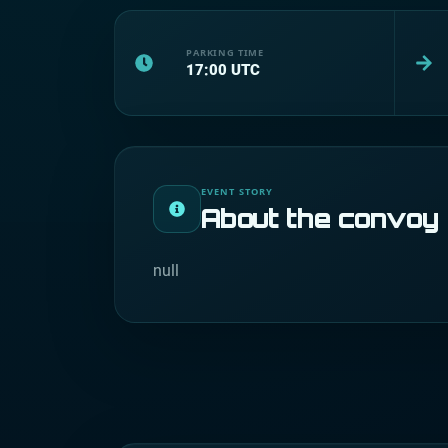
PARKING TIME
17:00
UTC
EVENT STORY
About the convoy
null