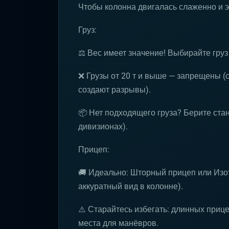
Чтобы колонна двигалась слаженно и 
Груз:
⚖️ Вес имеет значение! Выбирайте груз 
❌ Грузы от 20 т и выше — запрещены (
создают разрывы).
📦 Нет подходящего груза? Берите ста
дивизионах).
Прицеп:
🚚 Идеально: Шторный прицеп или Изо
аккуратный вид в колонне).
⚠️ Старайтесь избегать: длинных приц
места для манёвров.