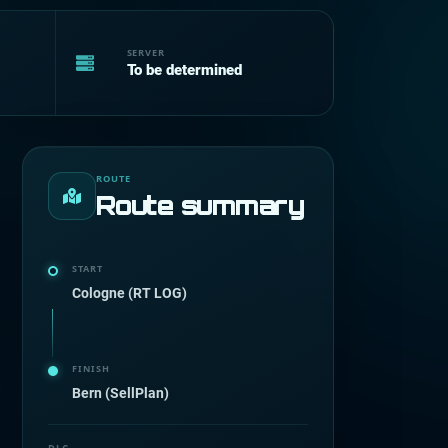
SERVER
To be determined
ROUTE
Route summary
START
Cologne (RT LOG)
FINISH
Bern (SellPlan)