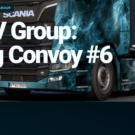
GROUP
 Group:
 Convoy #6
)