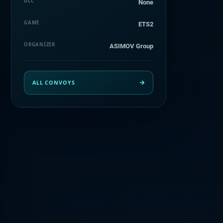
DLC
None
GAME
ETS2
ORGANIZER
ASIMOV Group
ALL CONVOYS