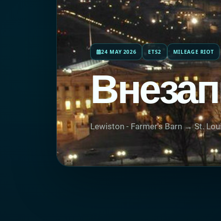
24 MAY 2026
ETS2
MILEAGE RIOT
Внезап
Lewiston - Farmer's Barn → St. Loui