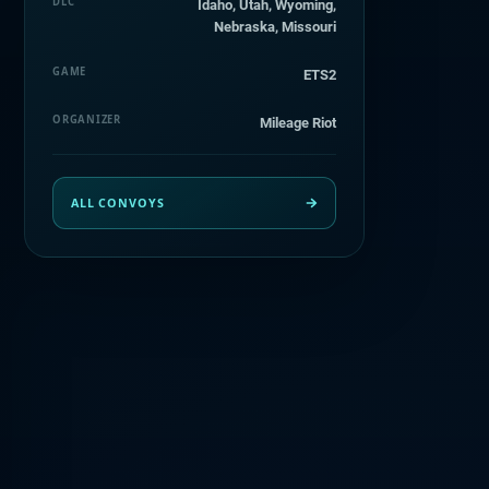
DLC
Idaho, Utah, Wyoming,
Nebraska, Missouri
GAME
ETS2
ORGANIZER
Mileage Riot
ALL CONVOYS