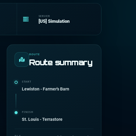
SERVER
[US] Simulation
ROUTE
Route summary
START
Lewiston - Farmer's Barn
FINISH
St. Louis - Terrastore