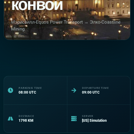
конвой
Мэрисвилл-Equos Power Transport → Элко-Coastline
Mining
PARKING TIME
DEPARTURE TIME
08:00
UTC
09:00
UTC
DISTANCE
SERVER
1798
KM
[US] Simulation