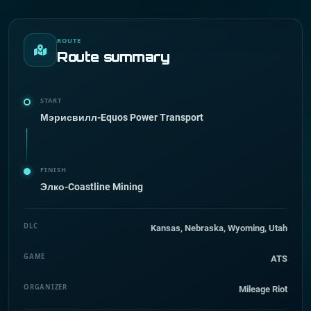
ROUTE
Route summary
START
Мэрисвилл-Equos Power Transport
FINISH
Элко-Coastline Mining
DLC
Kansas, Nebraska, Wyoming, Utah
GAME
ATS
ORGANIZER
Mileage Riot