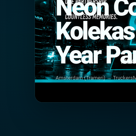
Neon C
Kolekas
Year Pa
Amsterdam (Trameri) → TruckersM