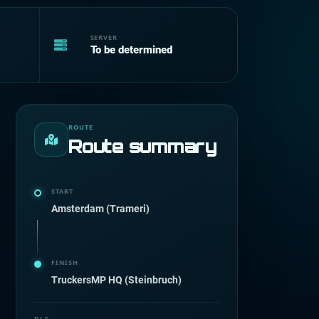
SERVER
To be determined
ROUTE
Route summary
START
Amsterdam (Trameri)
FINISH
TruckersMP HQ (Steinbruch)