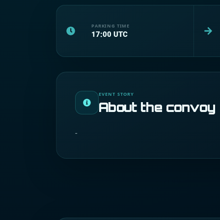
PARKING TIME
17:00
UTC
EVENT STORY
About the convoy
-