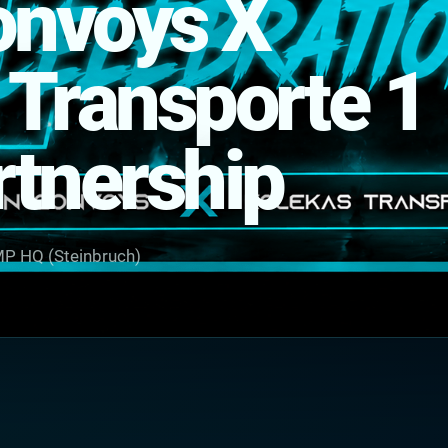
onvoys X
 Transporte 1
rtnership
P HQ (Steinbruch)