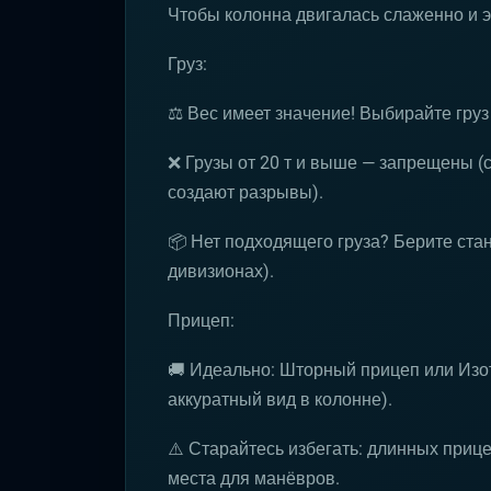
Чтобы колонна двигалась слаженно и 
Груз:
⚖️ Вес имеет значение! Выбирайте груз 
❌ Грузы от 20 т и выше — запрещены (
создают разрывы).
📦 Нет подходящего груза? Берите ста
дивизионах).
Прицеп:
🚚 Идеально: Шторный прицеп или Изо
аккуратный вид в колонне).
⚠️ Старайтесь избегать: длинных приц
места для манёвров.