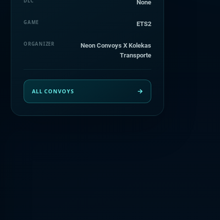
DLC
None
GAME
ETS2
ORGANIZER
Neon Convoys X Kolekas
Transporte
ALL CONVOYS