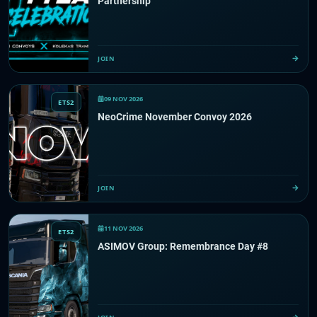
Partnership
JOIN
09 NOV 2026
ETS2
NeoCrime November Convoy 2026
JOIN
11 NOV 2026
ETS2
ASIMOV Group: Remembrance Day #8