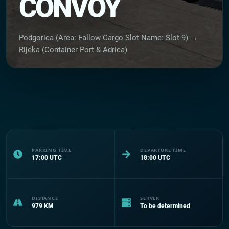
CONVOY
Podgorica (Area: Fallow Cargo Slot Name: Slot 9) →
Rijeka (Container Port & Adrica)
PARKING TIME
DEPARTURE TIME
17:00
UTC
18:00
UTC
DISTANCE
SERVER
979
KM
To be determined