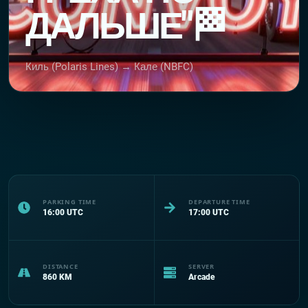
ДАЛЬШЕ"🏁
Киль (Polaris Lines) → Кале (NBFC)
PARKING TIME
DEPARTURE TIME
16:00
UTC
17:00
UTC
DISTANCE
SERVER
860
KM
Arcade