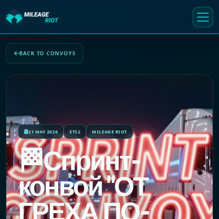
BACK TO CONVOYS
21 MAY 2026
ETS2
MILEAGE RIOT
🏁Спринт-
конвой "ОТ
ГРЕХА ПО-