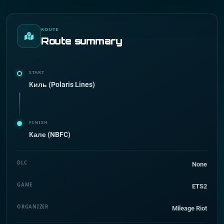
ROUTE
Route summary
START
Киль (Polaris Lines)
FINISH
Кале (NBFC)
DLC
None
GAME
ETS2
ORGANIZER
Mileage Riot