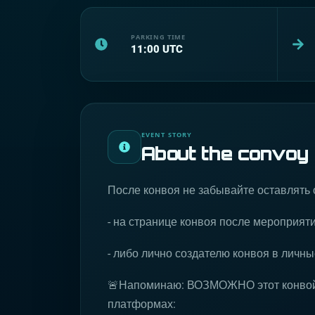
PARKING TIME
11:00
UTC
EVENT STORY
About the convoy
После конвоя не забывайте оставлять 
- на странице конвоя после мероприят
- либо лично создателю конвоя в личн
🚨Напоминаю: ВОЗМОЖНО этот конвой 
платформах: