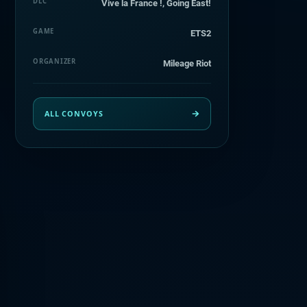
DLC
Vive la France !, Going East!
GAME
ETS2
ORGANIZER
Mileage Riot
ALL CONVOYS