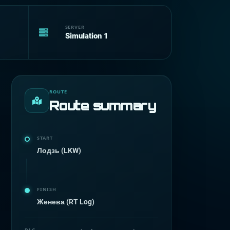
SERVER
Simulation 1
ROUTE
Route summary
START
Лодзь (LKW)
FINISH
Женева (RT Log)