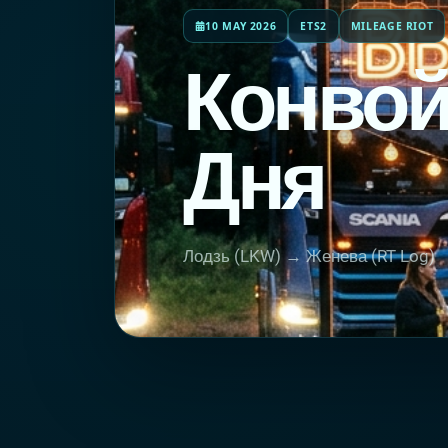
10 MAY 2026
ETS2
MILEAGE RIOT
Конвой
Дня
Лодзь (LKW) → Женева (RT Log)