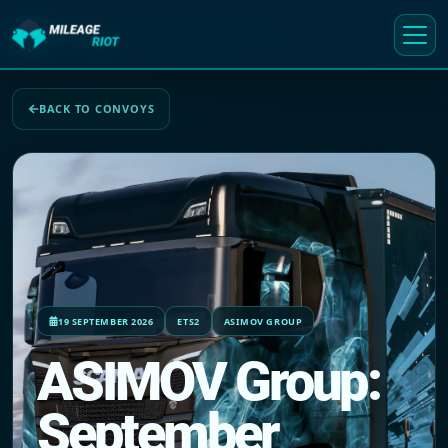
BACK TO CONVOYS
19 SEPTEMBER 2026
ETS2
ASIMOV GROUP
ASIMOV Group:
September