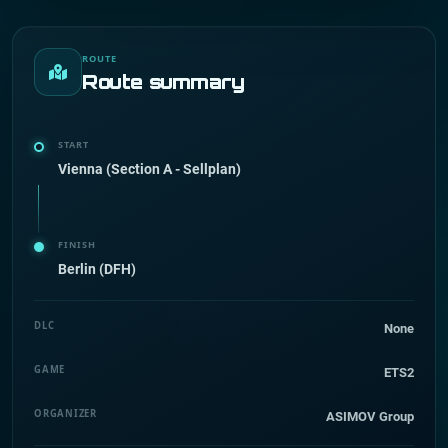
ROUTE
Route summary
START
Vienna (Section A - Sellplan)
FINISH
Berlin (DFH)
DLC
None
GAME
ETS2
ORGANIZER
ASIMOV Group