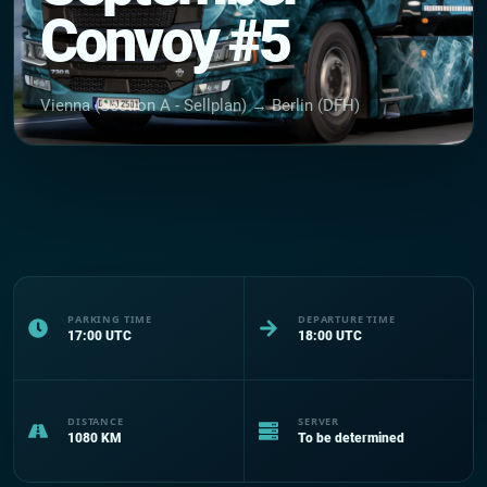
Convoy #5
Vienna (Section A - Sellplan) → Berlin (DFH)
PARKING TIME
DEPARTURE TIME
17:00
UTC
18:00
UTC
DISTANCE
SERVER
1080
KM
To be determined