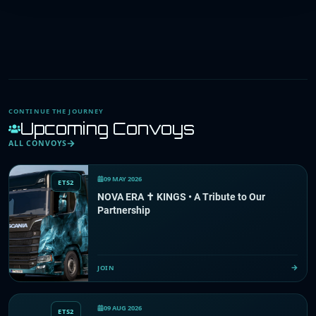
CONTINUE THE JOURNEY
Upcoming Convoys
ALL CONVOYS
09 MAY 2026
ETS2
NOVA ERA ✝ KINGS • A Tribute to Our
Partnership
JOIN
09 AUG 2026
ETS2