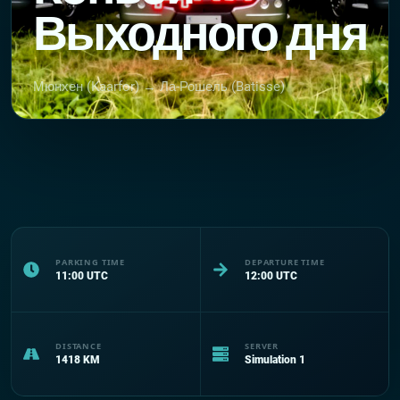
Выходного дня
Мюнхен (Kaarfor) → Ла-Рошель (Batisse)
PARKING TIME
DEPARTURE TIME
11:00
UTC
12:00
UTC
DISTANCE
SERVER
1418
KM
Simulation 1