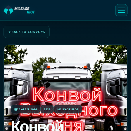
BACK TO CONVOYS
26 APRIL 2026
ETS2
MILEAGE RIOT
Конвой