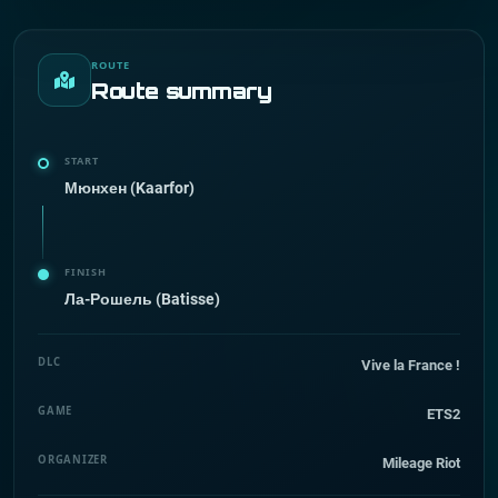
ROUTE
Route summary
START
Мюнхен (Kaarfor)
FINISH
Ла-Рошель (Batisse)
DLC
Vive la France !
GAME
ETS2
ORGANIZER
Mileage Riot