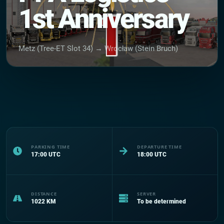
1st Anniversary
Metz (Tree-ET Slot 34) → Wrocław (Stein Bruch)
PARKING TIME
DEPARTURE TIME
17:00
UTC
18:00
UTC
DISTANCE
SERVER
1022
KM
To be determined