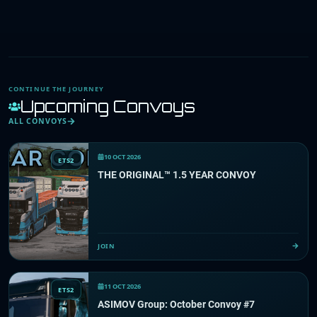
CONTINUE THE JOURNEY
Upcoming Convoys
ALL CONVOYS
10 OCT 2026
ETS2
THE ORIGINAL™ 1.5 YEAR CONVOY
JOIN
11 OCT 2026
ETS2
ASIMOV Group: October Convoy #7