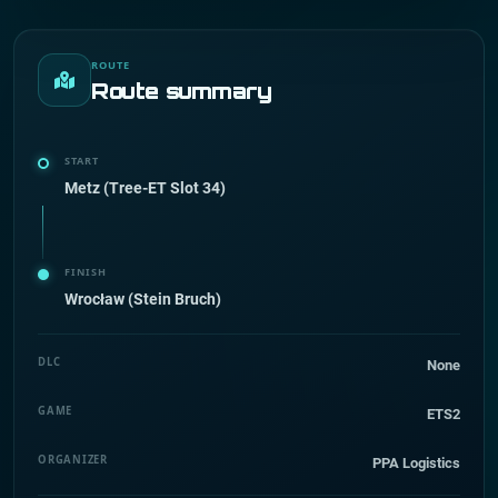
ROUTE
Route summary
START
Metz (Tree-ET Slot 34)
FINISH
Wrocław (Stein Bruch)
DLC
None
GAME
ETS2
ORGANIZER
PPA Logistics