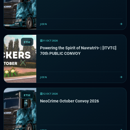
JOIN
11 OCT 2026
ETS2
Powering the Spirit of Navratri✨️ | [ITVTC]
70th PUBLIC CONVOY
JOIN
12 OCT 2026
ETS2
NeoCrime October Convoy 2026