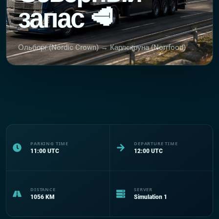
запас 🥩
Ольборг (Nordic Crown) → Карлскруна (Norrfood)
PARKING TIME
DEPARTURE TIME
11:00
UTC
12:00
UTC
DISTANCE
SERVER
1056
KM
Simulation 1