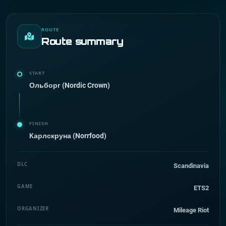
ROUTE
Route summary
START
Ольборг (Nordic Crown)
FINISH
Карлскруна (Norrfood)
DLC
Scandinavia
GAME
ETS2
ORGANIZER
Mileage Riot