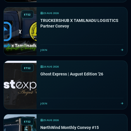
23 AUG 2026
ETS2
TRUCKERSHUB X TAMILNADU LOGISTICS
Partner Convoy
JOIN
24 AUG 2026
ETS2
Ghost Express | August Edition '26
JOIN
25 AUG 2026
ETS2
NørthWind Monthly Convoy #15