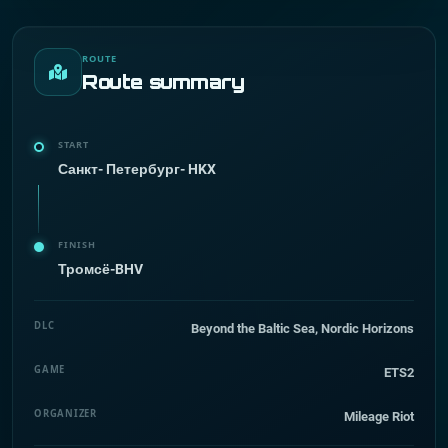
ROUTE
Route summary
START
Санкт- Петербург- HKX
FINISH
Тромсё-BHV
DLC
Beyond the Baltic Sea, Nordic Horizons
GAME
ETS2
ORGANIZER
Mileage Riot