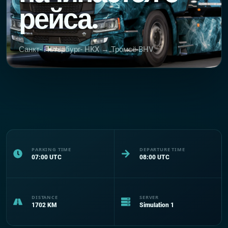
рейса.
Санкт- Петербург- HKX → Тромсё-BHV
PARKING TIME
DEPARTURE TIME
07:00
UTC
08:00
UTC
DISTANCE
SERVER
1702
KM
Simulation 1