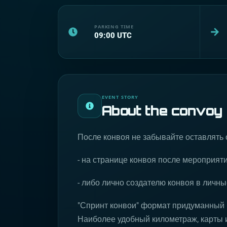
PARKING TIME
09:00
UTC
EVENT STORY
About the convoy
После конвоя не забывайте оставлять 
- на странице конвоя после мероприят
- либо лично создателю конвоя в личн
"Спринт конвои" формат придуманный 
Наиболее удобный километраж, карты и