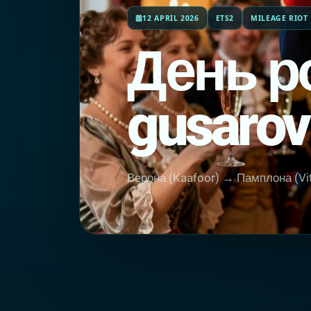
12 APRIL 2026
ETS2
MILEAGE RIOT
День р
gusarov
Верона (Kaafoor) → Памплона (Vi