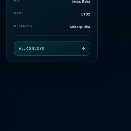
DLC
Iberia, Italia
GAME
ETS2
ORGANIZER
Mileage Riot
ALL CONVOYS