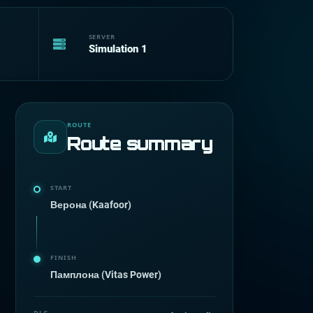
SERVER
Simulation 1
ROUTE
Route summary
START
Верона (Kaafoor)
FINISH
Памплона (Vitas Power)