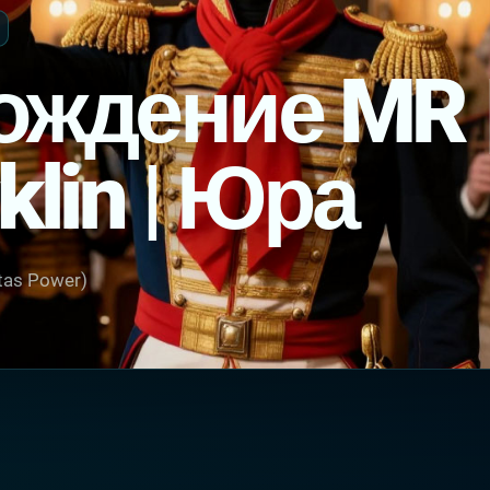
ождение MR 
klin | Юра
tas Power)