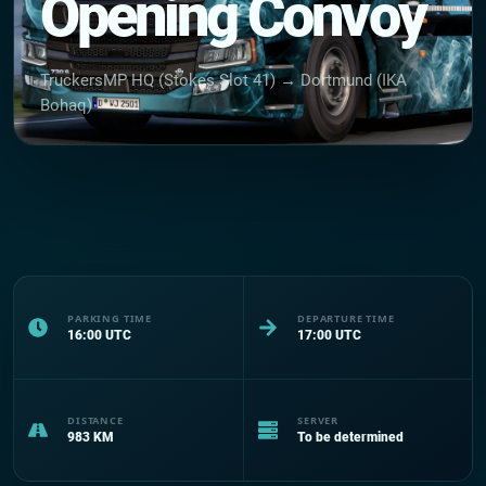
Opening Convoy
TruckersMP HQ (Stokes Slot 41) → Dortmund (IKA
Bohaq)
PARKING TIME
DEPARTURE TIME
16:00
UTC
17:00
UTC
DISTANCE
SERVER
983
KM
To be determined