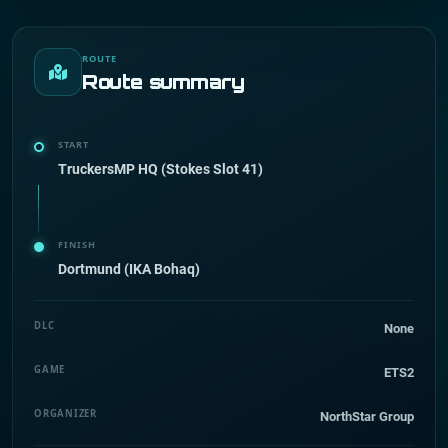
ROUTE
Route summary
START
TruckersMP HQ (Stokes Slot 41)
FINISH
Dortmund (IKA Bohaq)
DLC
None
GAME
ETS2
ORGANIZER
NorthStar Group