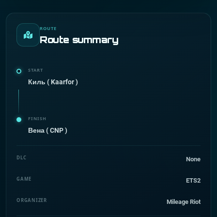
ROUTE
Route summary
START
Киль ( Kaarfor )
FINISH
Вена ( CNP )
DLC
None
GAME
ETS2
ORGANIZER
Mileage Riot