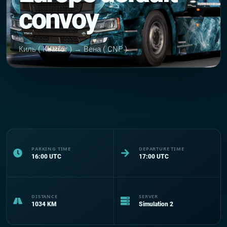
convoy
Киль ( Kaarfor ) → Вена ( CNP )
PARKING TIME
DEPARTURE TIME
16:00
UTC
17:00
UTC
DISTANCE
SERVER
1034
KM
Simulation 2