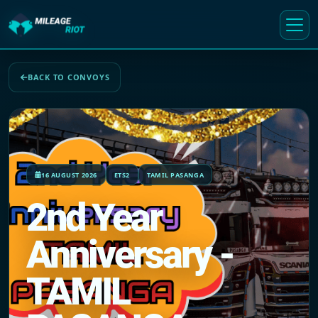
BACK TO CONVOYS
16 AUGUST 2026
ETS2
TAMIL PASANGA
2nd Year
Anniversary -
TAMIL