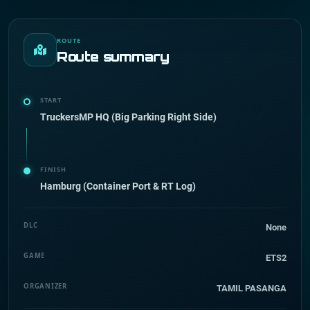
ROUTE
Route summary
START
TruckersMP HQ (Big Parking Right Side)
FINISH
Hamburg (Container Port & RT Log)
DLC
None
GAME
ETS2
ORGANIZER
TAMIL PASANGA