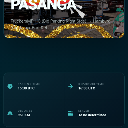
PASANGA
TruckersMP HQ (Big Parking Right Side) → Hamburg
(Container Port & RT Log)
PARKING TIME
DEPARTURE TIME
15:30
UTC
16:30
UTC
DISTANCE
SERVER
951
KM
To be determined