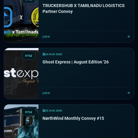
TRUCKERSHUB X TAMILNADU LOGISTICS
Partner Convoy
JOIN
24 AUG 2026
ETS2
Ghost Express | August Edition '26
JOIN
25 AUG 2026
ETS2
NørthWind Monthly Convoy #15