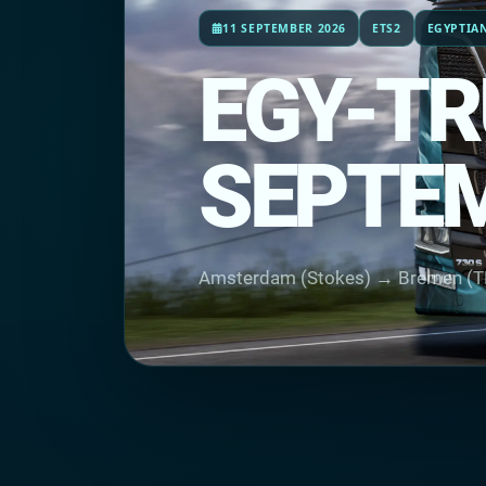
11 SEPTEMBER 2026
ETS2
EGYPTIA
EGY-TR
SEPTEM
Amsterdam (Stokes) → Bremen (TD