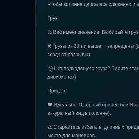
Чтобы колонна двигалась слаженно и 
Груз:
⚖️ Вес имеет значение! Выбирайте груз 
❌ Грузы от 20 т и выше — запрещены (
создают разрывы).
📦 Нет подходящего груза? Берите ста
дивизионах).
Прицеп:
🚚 Идеально: Шторный прицеп или Изо
аккуратный вид в колонне).
⚠️ Старайтесь избегать: длинных приц
места для манёвров.