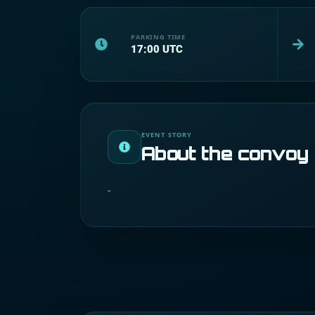
PARKING TIME
17:00
UTC
EVENT STORY
About the convoy
-