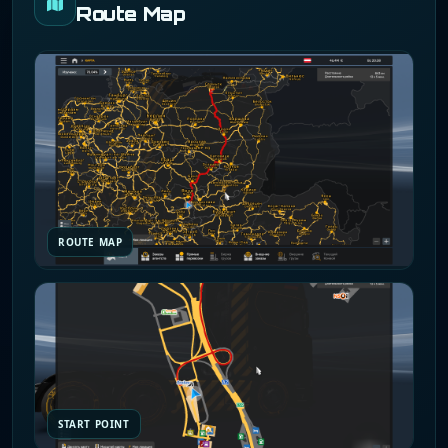
Route Map
ROUTE MAP
START POINT