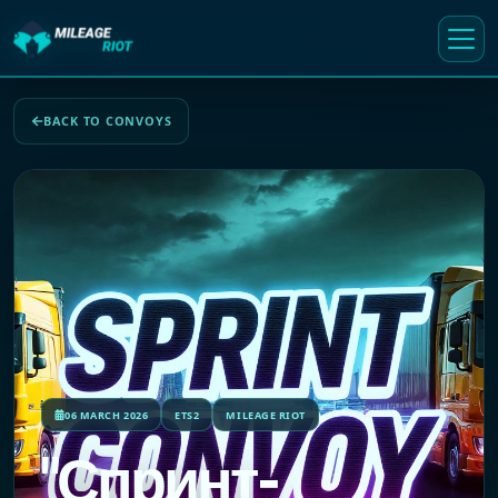
BACK TO CONVOYS
06 MARCH 2026
ETS2
MILEAGE RIOT
"Спринт-