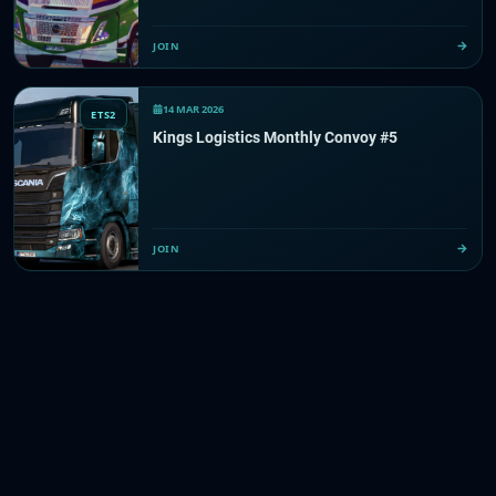
JOIN
14 MAR 2026
ETS2
Kings Logistics Monthly Convoy #5
JOIN