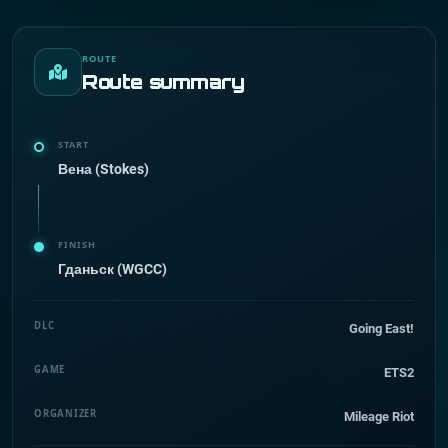
ROUTE
Route summary
START
Вена (Stokes)
FINISH
Гданьск (WGCC)
DLC
Going East!
GAME
ETS2
ORGANIZER
Mileage Riot