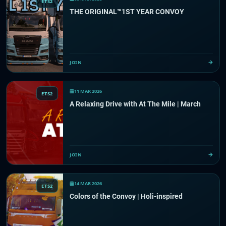
ETS2
THE ORIGINAL™️1ST YEAR CONVOY
JOIN
11 MAR 2026
ETS2
A Relaxing Drive with At The Mile | March
JOIN
14 MAR 2026
ETS2
Colors of the Convoy | Holi-inspired