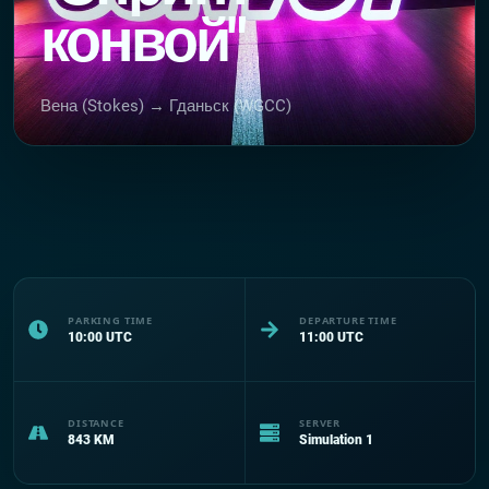
конвой"
Вена (Stokes) → Гданьск (WGCC)
PARKING TIME
DEPARTURE TIME
10:00
UTC
11:00
UTC
DISTANCE
SERVER
843
KM
Simulation 1