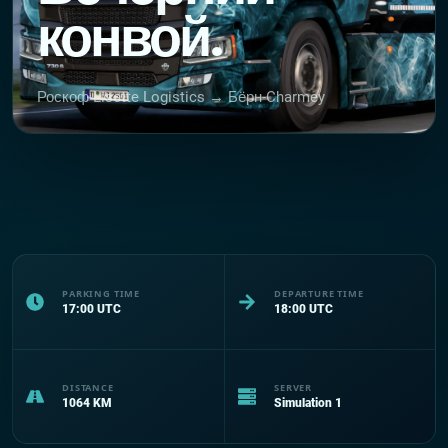
конвой.
Роскоф-Lisette Logistics → Бёрн-Charmey
PARKING TIME
DEPARTURE TIME
17:00
UTC
18:00
UTC
DISTANCE
SERVER
1064
KM
Simulation 1