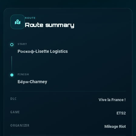
ROUTE
Route summary
START
Роскоф-Lisette Logistics
FINISH
Бёрн-Charmey
DLC
Vive la France !
GAME
ETS2
ORGANIZER
Mileage Riot