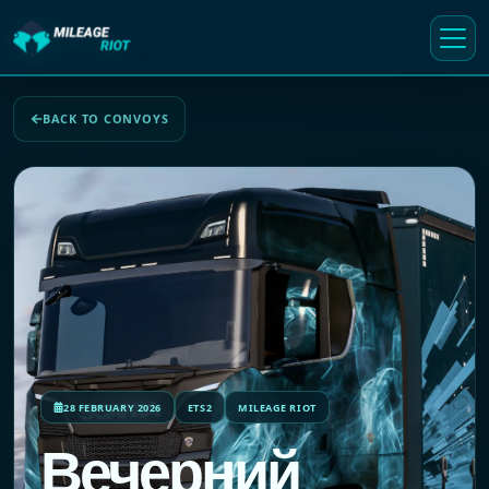
BACK TO CONVOYS
28 FEBRUARY 2026
ETS2
MILEAGE RIOT
Вечерний