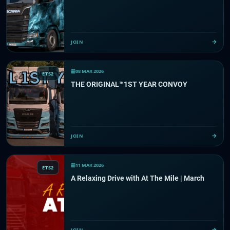
JOIN
08 MAR 2026
ETS2
THE ORIGINAL™️1ST YEAR CONVOY
JOIN
11 MAR 2026
ETS2
A Relaxing Drive with At The Mile | March
JOIN