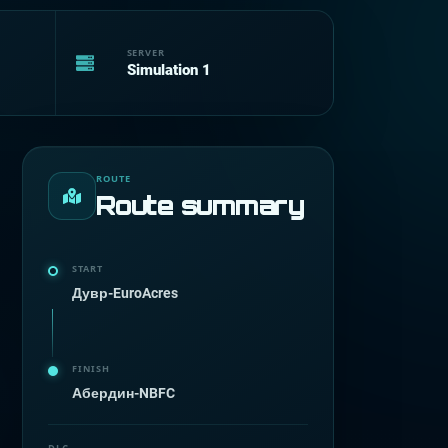
SERVER
Simulation 1
ROUTE
Route summary
START
Дувр-EuroAcres
FINISH
Абердин-NBFC