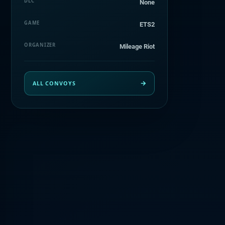
DLC
None
GAME
ETS2
ORGANIZER
Mileage Riot
ALL CONVOYS