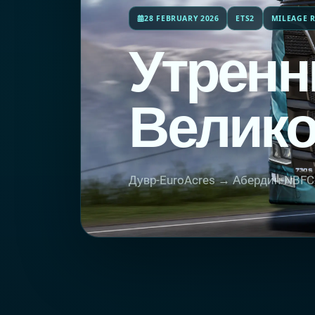
28 FEBRUARY 2026
ETS2
MILEAGE R
Утренн
Велико
Дувр-EuroAcres → Абердин-NBFC