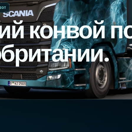
IOT
ий конвой п
британии.