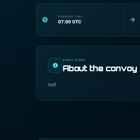
PARKING TIME
07:00
UTC
EVENT STORY
About the convoy
null