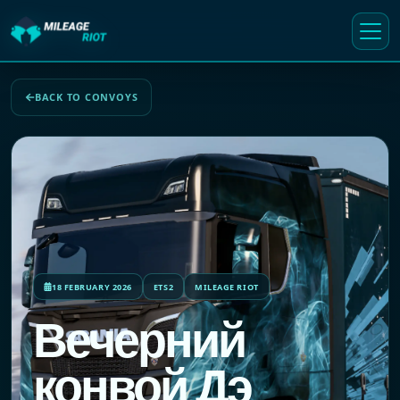
BACK TO CONVOYS
18 FEBRUARY 2026
ETS2
MILEAGE RIOT
Вечерний
конвой Дэ