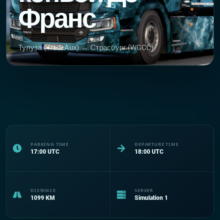
Франс
Тулуза (TradeAux) → Страсбург (WGCC)
PARKING TIME
DEPARTURE TIME
17:00
UTC
18:00
UTC
DISTANCE
SERVER
1099
KM
Simulation 1