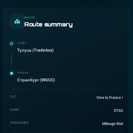
ROUTE
Route summary
START
Тулуза (TradeAux)
FINISH
Страсбург (WGCC)
DLC
Vive la France !
GAME
ETS2
ORGANIZER
Mileage Riot