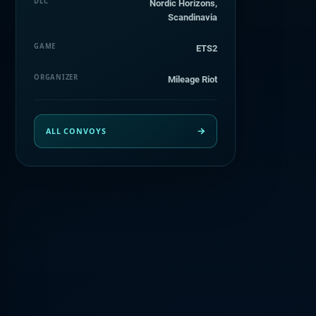
DLC
Nordic Horizons,
Scandinavia
GAME
ETS2
ORGANIZER
Mileage Riot
ALL CONVOYS