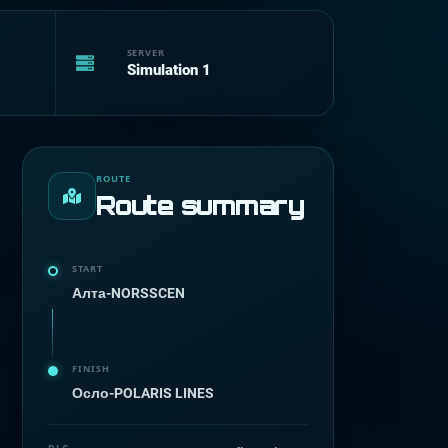
SERVER
Simulation 1
ROUTE
Route summary
START
Алта-NORSSCEN
FINISH
Осло-POLARIS LINES