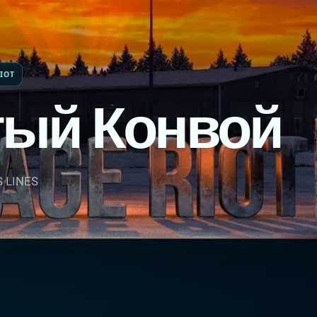
IOT
ый Конвой
 LINES