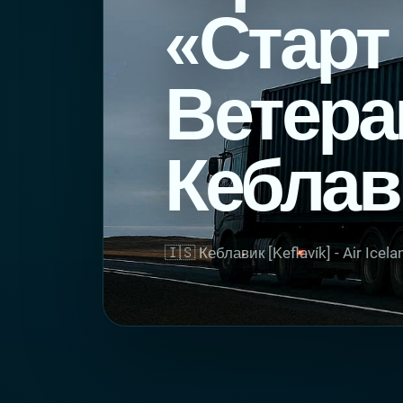
«Старт
Ветер
Кеблав
🇮🇸 Кеблавик [Keflavík] - Air Ice