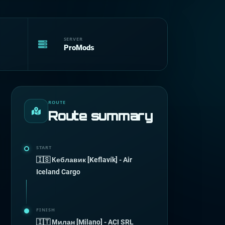
SERVER
ProMods
ROUTE
Route summary
START
🇮🇸 Кеблавик [Keflavík] - Air
Iceland Cargo
FINISH
🇮🇹 Милан [Milano] - ACI SRL