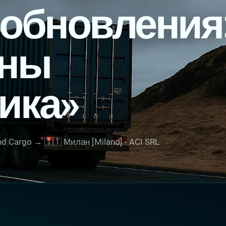
 обновления
аны
ика»
land Cargo → 🇮🇹 Милан [Milano] - ACI SRL