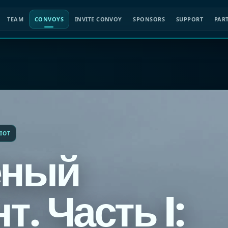
TEAM
CONVOYS
INVITE CONVOY
SPONSORS
SUPPORT
PAR
IOT
еный
т. Часть I: