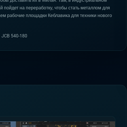
обы доставить их в Милан. Там, в индустриальном
ей пойдет на переработку, чтобы стать металлом для
м рабочие площадки Кеблавика для техники нового
и JCB 540-180