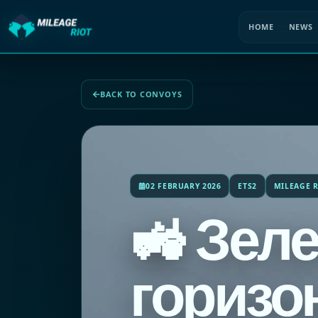
HOME
NEWS
BACK TO CONVOYS
02 FEBRUARY 2026
ETS2
MILEAGE R
🚜 Зел
горизон