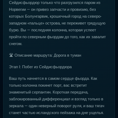
Сейдисфьордюр только что разгрузился паром из
Норвегии — он привез запчасти и провизию, без
которых Болунгарвик, крошечный город на северо-
западном «пальце» острова, не переживет грядущую
бурю. Вы — последняя колонна, которая успеет
пройти по северным фьордам до того, как их завалит
снегом.
🛣️ Описание маршрута: Дорога в туман
Этап I: Побег из Сейдисфьордюра
Ваш путь начнется в самом сердце фьорда. Как
только колонна покинет порт, вас встретит
знаменитый серпантин. Короткая передача,
заблокированный дифференциал и взгляд только в
зеркала — один неверный поворот руля, и ваш тягач
станет частью исландского пейзажа на дне ущелья.