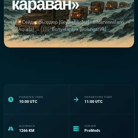
караван»
🇮🇸 Сейдисфьордюр [Seyðisfjörður] - Sildarvinnslann
fn (Aquela) → 🇮🇸 Болунгарвик [Bolungarvík] -
Bolungarvíkurhöfn
PARKING TIME
DEPARTURE TIME
10:00
UTC
11:00
UTC
DISTANCE
SERVER
1266
KM
ProMods