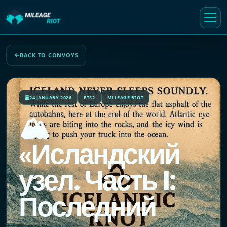
BACK TO CONVOYS
24 JANUARY 2026
ETS2
MILEAGE RIOT
🏔️
«Исландский
узел. Часть I:
Последний