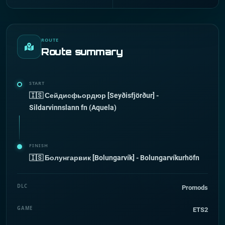
ROUTE
Route summary
START
🇮🇸 Сейдисфьордюр [Seyðisfjörður] -
Sildarvinnslann fn (Aquela)
FINISH
🇮🇸 Болунгарвик [Bolungarvík] - Bolungarvíkurhöfn
DLC
Promods
GAME
ETS2