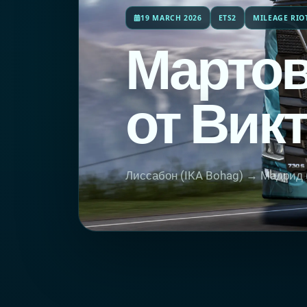
19 MARCH 2026
ETS2
MILEAGE RIO
Мартов
от Вик
Лиссабон (IKA Bohag) → Мадрид (T