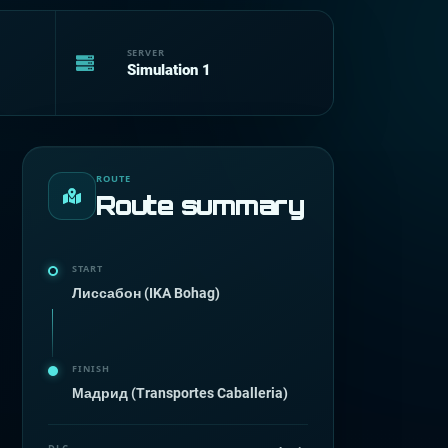
SERVER
Simulation 1
ROUTE
Route summary
START
Лиссабон (IKA Bohag)
FINISH
Мадрид (Transportes Caballeria)