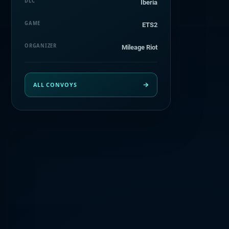
DLC
Iberia
GAME
ETS2
ORGANIZER
Mileage Riot
ALL CONVOYS