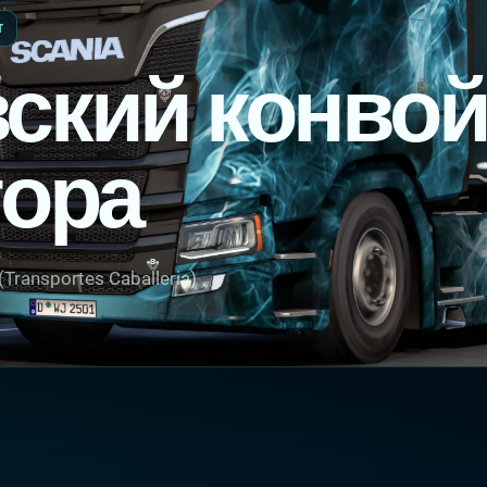
T
ский конво
тора
ransportes Caballeria)