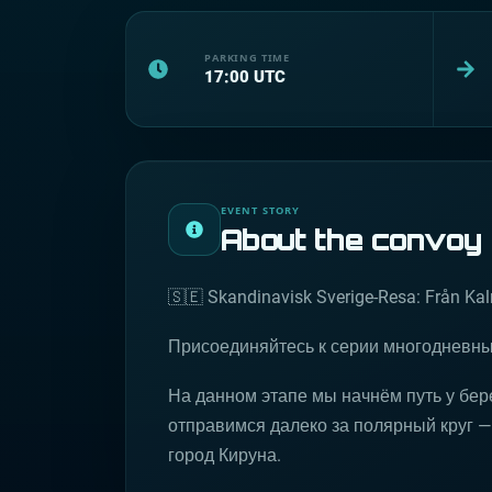
PARKING TIME
17:00
UTC
EVENT STORY
About the convoy
🇸🇪 Skandinavisk Sverige-Resa: Från Kalm
Присоединяйтесь к серии многодневных к
На данном этапе мы начнём путь у бер
отправимся далеко за полярный круг 
город Кируна.