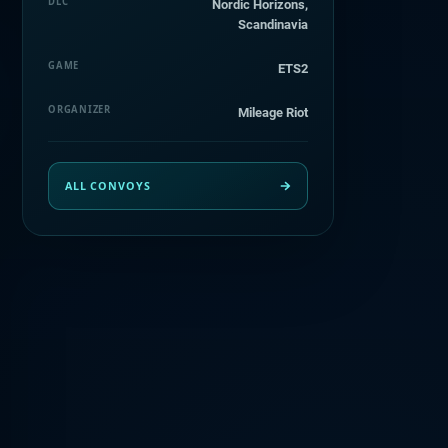
DLC
Nordic Horizons,
Scandinavia
GAME
ETS2
ORGANIZER
Mileage Riot
ALL CONVOYS