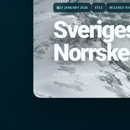
25 JANUARY 2026
ETS2
MILEAGE RI
Sverige
Norrsken
IKA Bohag, Kalmar, Sweden → Nordi