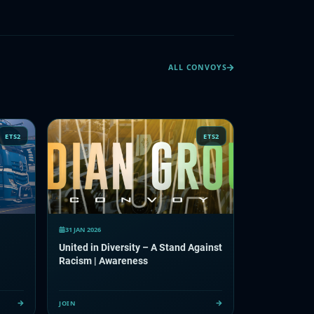
ALL CONVOYS
ETS2
ETS2
31 JAN 2026
United in Diversity – A Stand Against
Racism | Awareness
JOIN