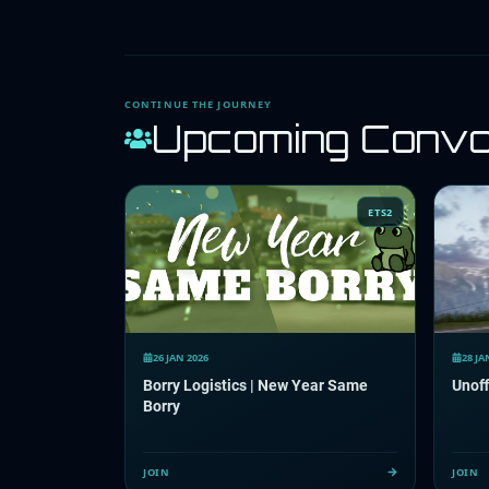
CONTINUE THE JOURNEY
Upcoming Conv
ETS2
26 JAN 2026
28 JA
Borry Logistics | New Year Same
Unoff
Borry
JOIN
JOIN