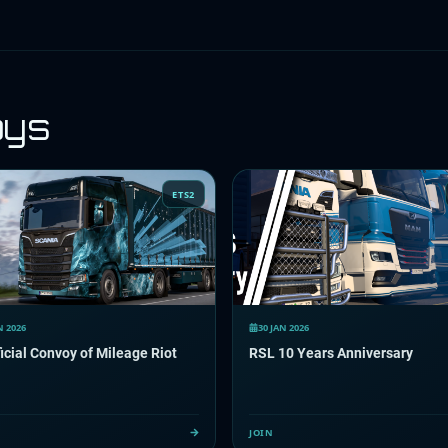
oys
ETS2
N 2026
30 JAN 2026
icial Convoy of Mileage Riot
RSL 10 Years Anniversary
JOIN