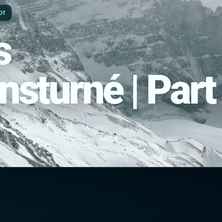
OT
s
sturné | Part
c Steinbrott, Kiruna, Sweden