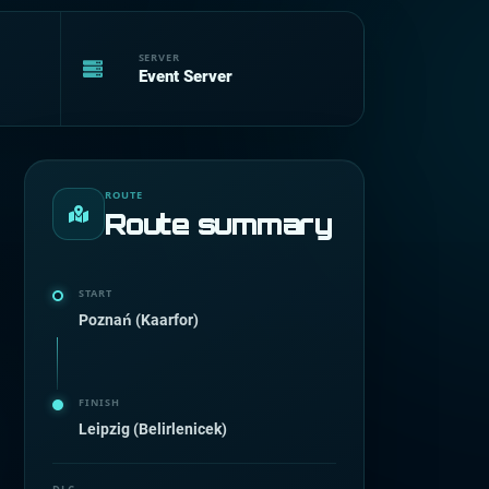
SERVER
Event Server
ROUTE
Route summary
START
Poznań (Kaarfor)
FINISH
Leipzig (Belirlenicek)