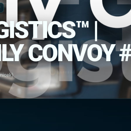
™
ISTICS™ |
LY CONVOY 
enicek)