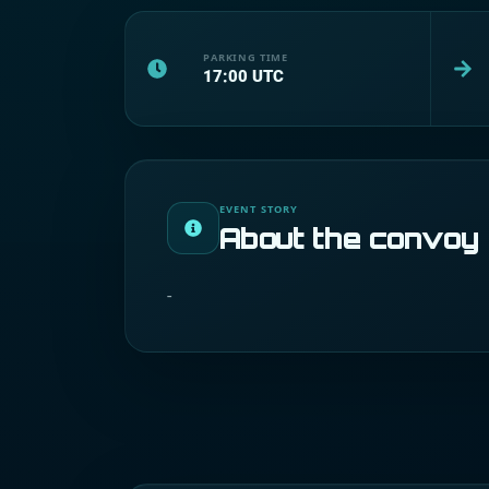
PARKING TIME
17:00
UTC
EVENT STORY
About the convoy
-