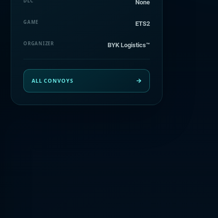
DLC
None
GAME
ETS2
ORGANIZER
BYK Logistics™
ALL CONVOYS