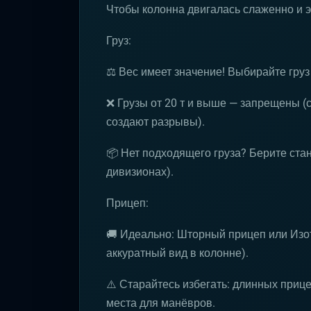
Чтобы колонна двигалась слаженно и 
Груз:
⚖️ Вес имеет значение! Выбирайте груз 
❌ Грузы от 20 т и выше — запрещены (
создают разрывы).
📦 Нет подходящего груза? Берите ста
дивизионах).
Прицеп:
🚚 Идеально: Шторный прицеп или Изо
аккуратный вид в колонне).
⚠️ Старайтесь избегать: длинных приц
места для манёвров.