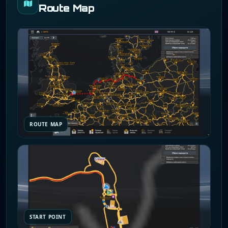
Route Map
ROUTE MAP
START POINT