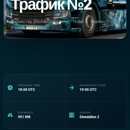
Трафик №2
Филикстоу (Великобритания) - Hotel → Берлин
(Германия) - Hotel
PARKING TIME
DEPARTURE TIME
18:00
UTC
19:00
UTC
DISTANCE
SERVER
951
KM
Simulation 2