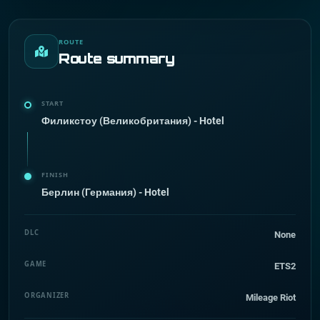
ROUTE
Route summary
START
Филикстоу (Великобритания) - Hotel
FINISH
Берлин (Германия) - Hotel
DLC
None
GAME
ETS2
ORGANIZER
Mileage Riot