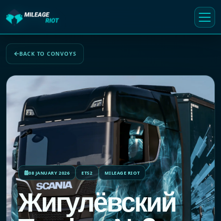
BACK TO CONVOYS
08 JANUARY 2026
ETS2
MILEAGE RIOT
Жигулёвский