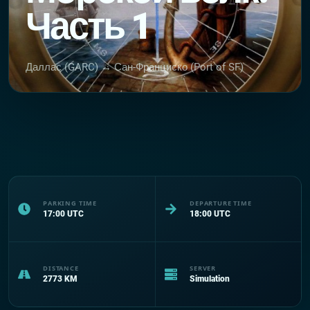
Часть 1
Даллас (GARC) → Сан-Франциско (Port of SF)
PARKING TIME
DEPARTURE TIME
17:00
UTC
18:00
UTC
DISTANCE
SERVER
2773
KM
Simulation