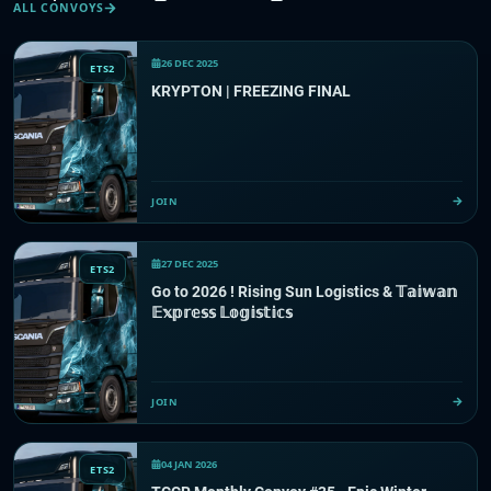
ALL CONVOYS
26 DEC 2025
ETS2
KRYPTON | FREEZING FINAL
JOIN
27 DEC 2025
ETS2
Go to 2026 ! Rising Sun Logistics & 𝕋𝕒𝕚𝕨𝕒𝕟
𝔼𝕩𝕡𝕣𝕖𝕤𝕤 𝕃𝕠𝕘𝕚𝕤𝕥𝕚𝕔𝕤
JOIN
04 JAN 2026
ETS2