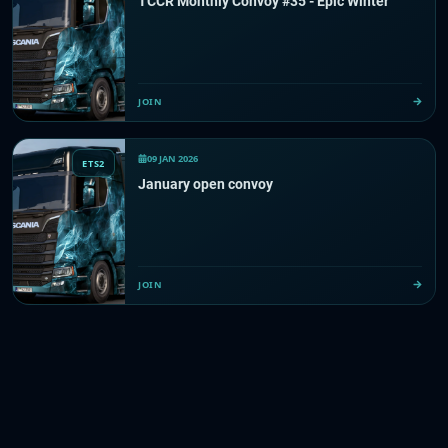
TCCR Monthly Convoy #35 - Epic Winter
JOIN
09 JAN 2026
ETS2
January open convoy
JOIN