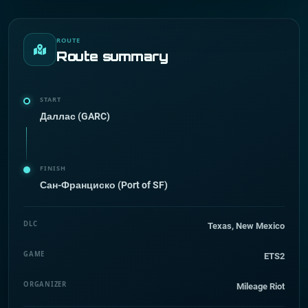
ROUTE
Route summary
START
Даллас (GARC)
FINISH
Сан-Франциско (Port of SF)
DLC
Texas, New Mexico
GAME
ETS2
ORGANIZER
Mileage Riot