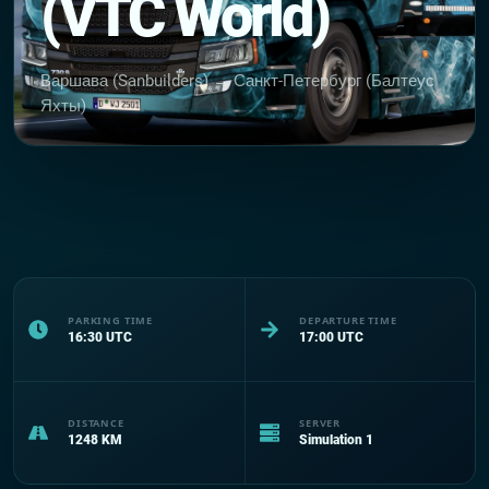
(VTC World)
Варшава (Sanbuilders) → Санкт-Петербург (Балтеус
Яхты)
PARKING TIME
DEPARTURE TIME
16:30
UTC
17:00
UTC
DISTANCE
SERVER
1248
KM
Simulation 1