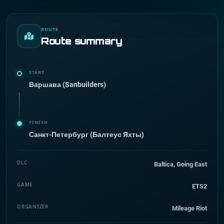
ROUTE
Route summary
START
Варшава (Sanbuilders)
FINISH
Санкт-Петербург (Балтеус Яхты)
DLC
Baltica, Going East
GAME
ETS2
ORGANIZER
Mileage Riot