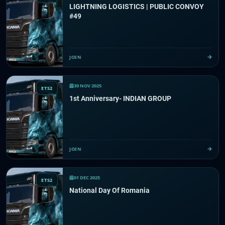
LIGHTNING LOGISTICS | PUBLIC CONVOY
#49
JOIN
30 NOV 2025
ETS2
1st Anniversary- INDIAN GROUP
JOIN
01 DEC 2025
ETS2
National Day Of Romania