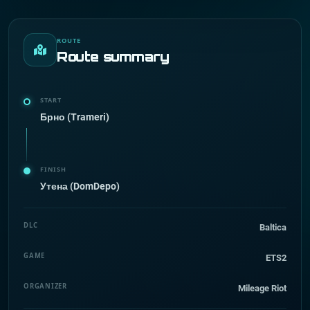
ROUTE
Route summary
START
Брно (Trameri)
FINISH
Утена (DomDepo)
DLC
Baltica
GAME
ETS2
ORGANIZER
Mileage Riot