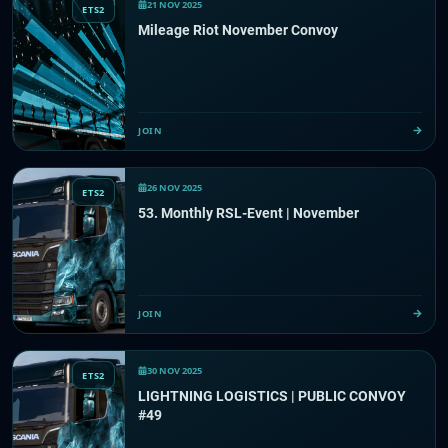
21 NOV 2025
ETS2
Mileage Riot November Convoy
JOIN
26 NOV 2025
ETS2
53. Monthly RSL-Event | November
JOIN
30 NOV 2025
ETS2
LIGHTNING LOGISTICS | PUBLIC CONVOY
#49