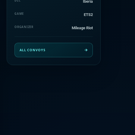
DLC
Iberia
GAME
ETS2
ORGANIZER
Mileage Riot
ALL CONVOYS