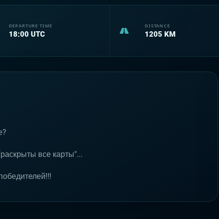
DEPARTURE TIME
DISTANCE
18:00
UTC
1205
KM
е?
"раскрыты все карты"...
победителей!!!