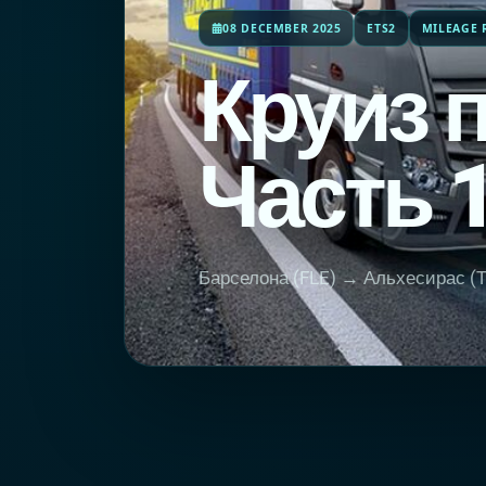
08 DECEMBER 2025
ETS2
MILEAGE 
Круиз п
Часть 
Барселона (FLE) → Альхесирас (T