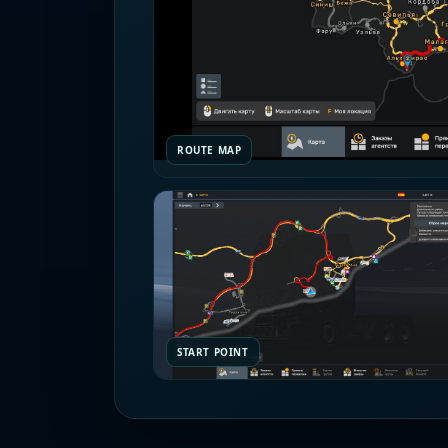
ROUTE MAP
START POINT