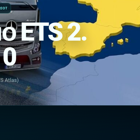
RIOT
о ETS 2.
10
S Atlas)