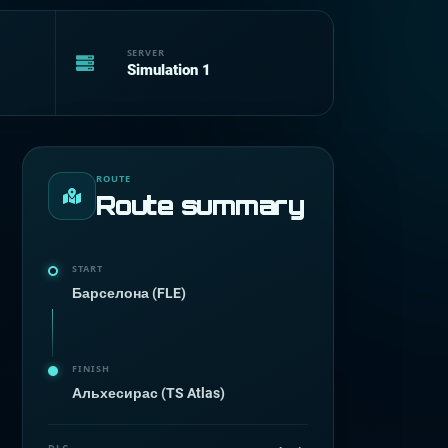
SERVER
Simulation 1
ROUTE
Route summary
START
Барселона (FLE)
FINISH
Альхесирас (TS Atlas)