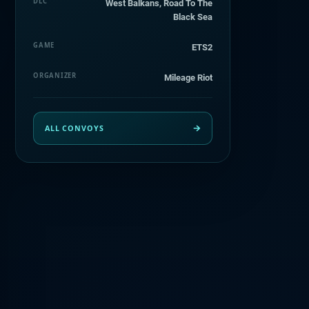
DLC
West Balkans, Road To The
Black Sea
GAME
ETS2
ORGANIZER
Mileage Riot
ALL CONVOYS