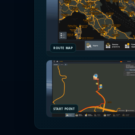
ROUTE MAP
START POINT