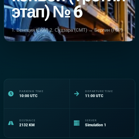
этап) № 6
1. Венеция (LKW) 2. Судзара (CMT) → Берлин (FCP)
PARKING TIME
DEPARTURE TIME
10:00
UTC
11:00
UTC
DISTANCE
SERVER
2132
KM
Simulation 1