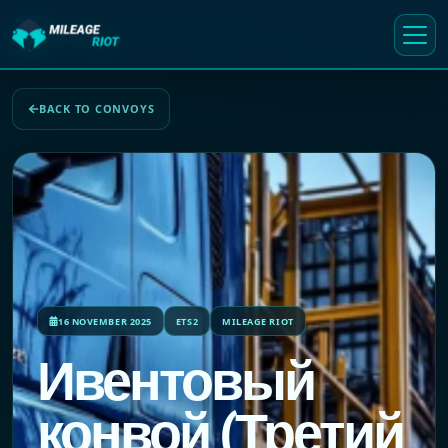
BACK TO CONVOYS
16 NOVEMBER 2025
ETS2
MILEAGE RIOT
Ивентовый
конвой (Третий