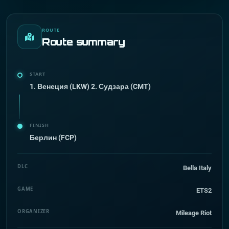
ROUTE
Route summary
START
1. Венеция (LKW) 2. Судзара (CMT)
FINISH
Берлин (FCP)
DLC
Bella Italy
GAME
ETS2
ORGANIZER
Mileage Riot