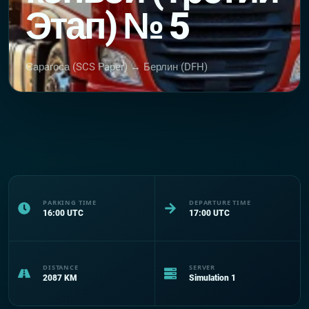
Этап) № 5
Сарагоса (SCS Paper) → Берлин (DFH)
PARKING TIME
DEPARTURE TIME
16:00
UTC
17:00
UTC
DISTANCE
SERVER
2087
KM
Simulation 1