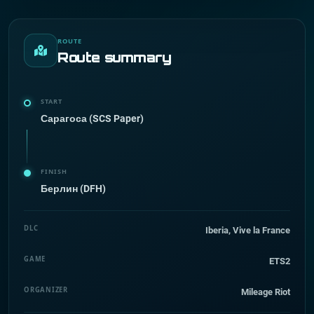
ROUTE
Route summary
START
Сарагоса (SCS Paper)
FINISH
Берлин (DFH)
DLC
Iberia, Vive la France
GAME
ETS2
ORGANIZER
Mileage Riot